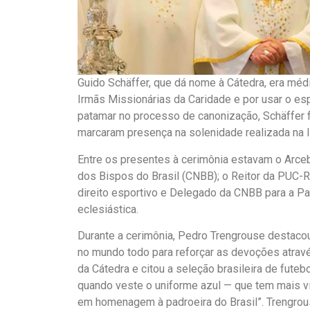
Guido Schäffer, que dá nome à Cátedra, era médi
Irmãs Missionárias da Caridade e por usar o esp
patamar no processo de canonização, Schäffer f
marcaram presença na solenidade realizada na 
Entre os presentes à cerimônia estavam o Arceb
dos Bispos do Brasil (CNBB); o Reitor da PUC-R
direito esportivo e Delegado da CNBB para a P
eclesiástica.
Durante a cerimônia, Pedro Trengrouse destacou
no mundo todo para reforçar as devoções atravé
da Cátedra e citou a seleção brasileira de fute
quando veste o uniforme azul — que tem mais vi
em homenagem à padroeira do Brasil”. Trengrou