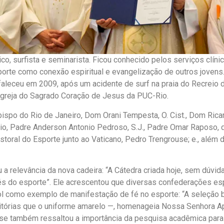
co, surfista e seminarista. Ficou conhecido pelos serviços clí
orte como conexão espiritual e evangelização de outros jovens. 
aleceu em 2009, após um acidente de surf na praia do Recreio d
Igreja do Sagrado Coração de Jesus da PUC-Rio.
ispo do Rio de Janeiro, Dom Orani Tempesta, O. Cist., Dom Ric
io, Padre Anderson Antonio Pedroso, S.J., Padre Omar Raposo, d
astoral do Esporte junto ao Vaticano, Pedro Trengrouse; e., al
 a relevância da nova cadeira: “A Cátedra criada hoje, sem dúvi
s do esporte”. Ele acrescentou que diversas confederações esp
bol como exemplo de manifestação de fé no esporte: “A seleção br
tórias que o uniforme amarelo —, homenageia Nossa Senhora Apa
se também ressaltou a importância da pesquisa acadêmica para 