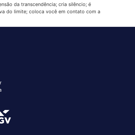
são da transcendência; cria silêncio; é
iva do limite; coloca você em contato com a
r
a