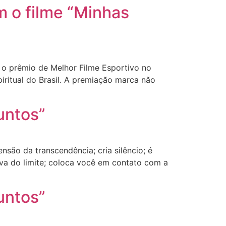
om o filme “Minhas
 o prêmio de Melhor Filme Esportivo no
piritual do Brasil. A premiação marca não
untos”
são da transcendência; cria silêncio; é
iva do limite; coloca você em contato com a
untos”