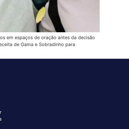
ários em espaços de oração antes da decisão
 receita de Gama e Sobradinho para
r
a