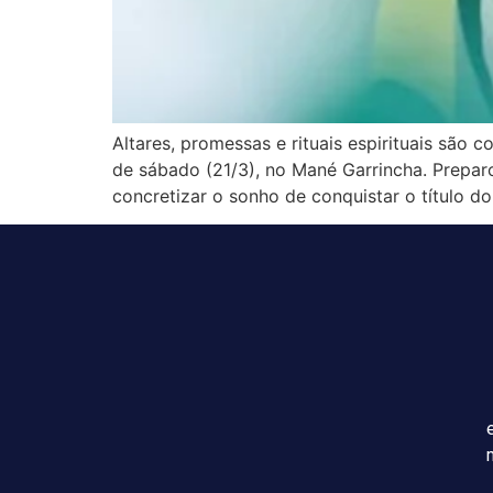
Altares, promessas e rituais espirituais são
de sábado (21/3), no Mané Garrincha. Preparo
concretizar o sonho de conquistar o título