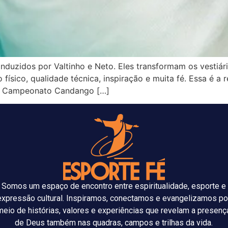
 conduzidos por Valtinho e Neto. Eles transformam os vesti
 físico, qualidade técnica, inspiração e muita fé. Essa é a
 do Campeonato Candango […]
Somos um espaço de encontro entre espiritualidade, esporte e
expressão cultural. Inspiramos, conectamos e evangelizamos po
meio de histórias, valores e experiências que revelam a presenç
de Deus também nas quadras, campos e trilhas da vida.