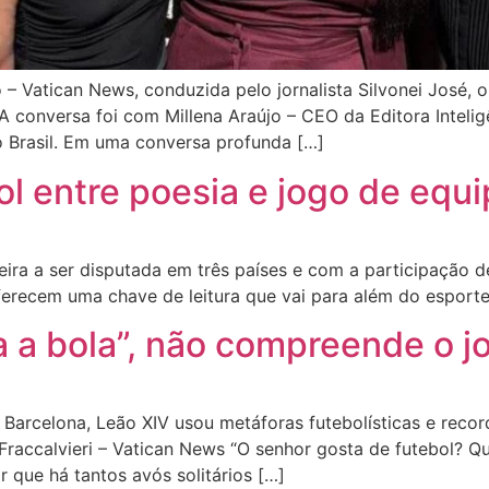
– Vatican News, conduzida pelo jornalista Silvonei José, o
 conversa foi com Millena Araújo – CEO da Editora Inteligê
 Brasil. Em uma conversa profunda […]
l entre poesia e jogo de equ
ira a ser disputada em três países e com a participação d
erecem uma chave de leitura que vai para além do esporte: 
 a bola”, não compreende o j
Barcelona, Leão XIV usou metáforas futebolísticas e recor
raccalvieri – Vatican News “O senhor gosta de futebol? 
 que há tantos avós solitários […]