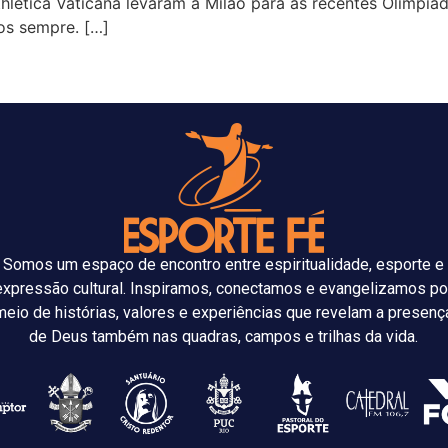
thletica Vaticana levaram a Milão para as recentes Olimpía
os sempre. […]
Somos um espaço de encontro entre espiritualidade, esporte e
expressão cultural. Inspiramos, conectamos e evangelizamos po
meio de histórias, valores e experiências que revelam a presenç
de Deus também nas quadras, campos e trilhas da vida.