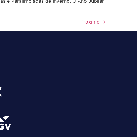
das e Paralimpíadas de Inverno. O Ano Jubilar
Próximo
→
r
a