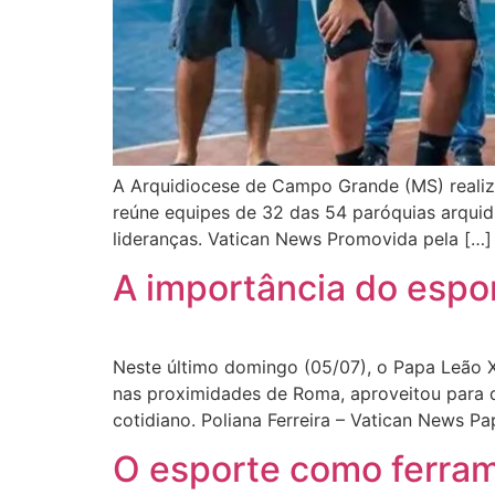
A Arquidiocese de Campo Grande (MS) realiza
reúne equipes de 32 das 54 paróquias arquid
lideranças. Vatican News Promovida pela […]
A importância do espo
Neste último domingo (05/07), o Papa Leão X
nas proximidades de Roma, aproveitou para d
cotidiano. Poliana Ferreira – Vatican News P
O esporte como ferram