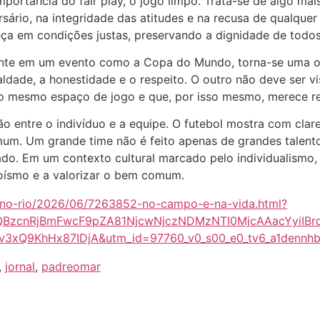
mportância do fair play, o jogo limpo. Trata-se de algo m
rsário, na integridade das atitudes e na recusa de qualqu
eça em condições justas, preservando a dignidade de todos
ente em um evento como a Copa do Mundo, torna-se uma oca
aldade, a honestidade e o respeito. O outro não deve ser 
o mesmo espaço de jogo e que, por isso mesmo, merece r
ão entre o indivíduo e a equipe. O futebol mostra com clar
um. Um grande time não é feito apenas de grandes talento
hado. Em um contexto cultural marcado pelo individualismo
goísmo e a valorizar o bem comum.
fe-no-rio/2026/06/7263852-no-campo-e-na-vida.html?
MQBzcnRjBmFwcF9pZA81NjcwNjczNDMzNTI0MjcAAacYyiIBr
3xQ9KhHx87IDjA&utm_id=97760_v0_s00_e0_tv6_a1dennhb
,
jornal
,
padreomar