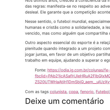
Nos últimos anos, cresceu a consciência da i
das regras: manifesta-se no respeito ao adve
desleal. Ele garante que a competição acont
Nesse sentido, o futebol mundial, especialm
humanas e cristãs como a solidariedade, a le
vencido, mas como alguém que compartilha 
Outro aspecto essencial do esporte é a relaç
plenitude quando integrado a um projeto com
jogar juntas, em favor de um objetivo partil
trabalho em equipe, ajudando a superar o e
Fonte:
https://odia.ig.com.br/colunas/
fbclid=PAb21jcASafHJleHRuA2FlbQIx
ZS20UTWHaAtiH1DmSbjQ_aem__ulUzXyv
Com as tags
colunista
,
copa
,
fenorio
,
Futebol
Deixe um comentário