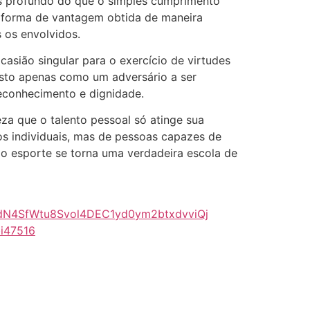
ais profundo do que o simples cumprimento
er forma de vantagem obtida de maneira
 os envolvidos.
sião singular para o exercício de virtudes
visto apenas como um adversário a ser
econhecimento e dignidade.
eza que o talento pessoal só atinge sua
s individuais, mas de pessoas capazes de
, o esporte se torna uma verdadeira escola de
dN4SfWtu8Svol4DEC1yd0ym2btxdvviQj
i47516