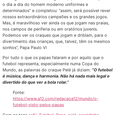
o dia a dia do homem moderno uniformes e
determinados” e completou: “assim, será possível rever
nossos extraordinários campeões e os grandes jogos.
Mas, é maravilhoso ver ainda os que jogam nas praias,
nos campos de periferia ou em oratórios juvenis.
Podemos ver os craques que jogam e driblam, para o
divertimento das crianças, que, talvez, têm os mesmos
sonhos”, Papa Paulo VI
Por tudo o que os papas falaram e por aquilo que o
futebol representa, especialmente numa Copa do
Mundo, as palavras do craque Pelé já diziam:
“O futebol
é música, dança e harmonia. Não há nada mais legal e
divertido do que ver a bola rolar.”
Fonte:
https://www.a12.com/redacaoa12/mundo/o-
futebol-visto-pelos-papas
Com as tags
cafú
,
Futebol
,
Papa
,
pelé
,
ronaldinho
,