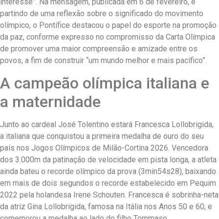
interesse”. Na mensagem, publicada em 6 de fevereiro, e
partindo de uma reflexão sobre o significado do movimento
olímpico, o Pontífice destacou o papel do esporte na promoção
da paz, conforme expresso no compromisso da Carta Olímpica
de promover uma maior compreensão e amizade entre os
povos, a fim de construir “um mundo melhor e mais pacífico”.
A campeão olímpica italiana e
a maternidade
Junto ao cardeal José Tolentino estará Francesca Lollobrigida,
a italiana que conquistou a primeira medalha de ouro do seu
país nos Jogos Olímpicos de Milão-Cortina 2026. Vencedora
dos 3.000m da patinação de velocidade em pista longa, a atleta
ainda bateu o recorde olímpico da prova (3min54s28), baixando
em mais de dois segundos o recorde estabelecido em Pequim
2022 pela holandesa Irene Schouten. Francesca é sobrinha-neta
da atriz Gina Lollobrigida, famosa na Itália nos Anos 50 e 60, e
comemorou a medalha ao lado do filho Tommaso.