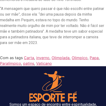
“A mensagem que quero passar é que não escolhi entre patinar
ou ser mãe”, disse ela: “dei uma pausa depois da minha
medalha em Pequim, estava no topo do mundo. Tenho
realmente muito orgulho de mim por ter voltado. Não é fácil ser
mãe e também patinadora”. A medalha teve um sabor especial
para a patinadora italiana, que teve de interromper a carreira
para ser mãe em 2023.
Com as tags
Carta
,
inverno
,
Olimpíada
,
Olimpico
,
Papa
,
Paralímpico
,
patins
,
Vaticano
Somos um espaço de encontro entre espiritualidade,