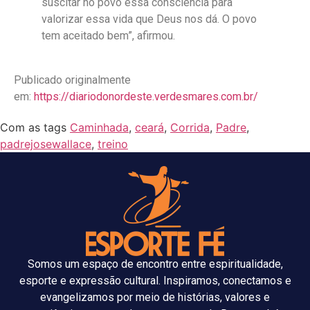
suscitar no povo essa consciência para
valorizar essa vida que Deus nos dá. O povo
tem aceitado bem”, afirmou.
Publicado originalmente
em:
https://diariodonordeste.verdesmares.com.br/
Com as tags
Caminhada
,
ceará
,
Corrida
,
Padre
,
padrejosewallace
,
treino
Somos um espaço de encontro entre espiritualidade,
esporte e expressão cultural. Inspiramos, conectamos e
evangelizamos por meio de histórias, valores e