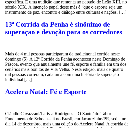
específica. É uma tradição que remonta ao papado de Leão XIII, no
século XIX. A intenção papal deste mês é “que o esporte seja um
instrumento de paz, encontro e diálogo entre culturas e nações, […]
13ª Corrida da Penha é sinônimo de
superaçao e devoção para os corredores
Mais de 4 mil pessoas participaram da tradicinonal corrida neste
domingo (5). A 13ª Corrida da Penha aconteceu neste Domingo de
Páscoa, evento que anualmente une fé, esporte e família em um dos
cenários mais bonitos de Vila Velha. Nesta edição, mais de quatro
mil pessoas correram, cada uma com uma história de superação
individual […]
Acelera Natal: Fé e Esporte
Cláudio Cavazzani/Larissa Rodrigues – O Santuário Tabor
Fundamento de Schoenstatt no Brasil, em Jacarezinho/PR, sedia no
dia 14 de dezembro, mais uma edição do Acelera Natal. A corrida d